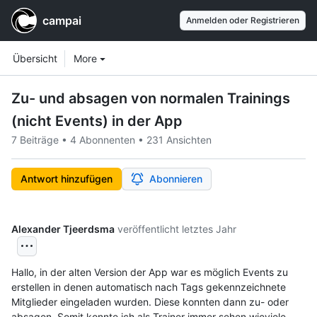
campai
Anmelden oder Registrieren
Workspace navigation
Workspace items
Übersicht
More
Zu- und absagen von normalen Trainings
(nicht Events) in der App
7 Beiträge
•
4 Abonnenten
•
231 Ansichten
Antwort hinzufügen
Abonnieren
Alexander Tjeerdsma
veröffentlicht
letztes Jahr
Hallo, in der alten Version der App war es möglich Events zu 
erstellen in denen automatisch nach Tags gekennzeichnete 
Mitglieder eingeladen wurden. Diese konnten dann zu- oder 
absagen. Somit konnte ich als Trainer immer sehen wieviele 