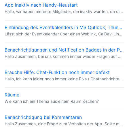
App inaktiv nach Handy-Neustart
Hallo, wir haben mehrere Mitglieder, die inaktiv wurden, da die App scheinbar nicht mehr aktiv Benachrichtigungen zugestellt hat (vermutlich nach einem Neustart von Android ; ggf. auch andere Gründe)
Einbindung des Eventkalenders in MS Outlook, Thunderbird etc.
Lässt sich der Eventkalender über einen Weblink, CalDav-Link o.ä. in die Kalender von Outlook, Thunderbird, iOS etc. einbinden? Wie genau? Sonnigen Tag. Klaus
Benachrichtigungen und Notification Badges in der Portal-App
Hallo Zusammen, bei uns kommen immer wieder Fragen auf wann es Benachrichtigungen bzw. wann es Notification Badges, sprich die roten Punkte am App-Icon oder auch rote Punkte in der App bei Räumen, Ko
Brauche Hilfe: Chat-Funktion noch immer defekt
Hallo, ich kann leider noch immer keine PNs / Chatnachrichten an Mitglieder senden, mit denen ich noch keinen Chat hatte. Muss aber dringend einem Mitglied eine PN schicken. (An den Support komme ic
Räume
Wie kann ich ein Thema aus einem Raum löschen?
Benachrichtigung bei Kommentaren
Hallo Zusammen, eine Frage zum Verhalten der App. Sollte man bei Kommentaren auch eine Benachrichtigung erhalten und beim Raum in dem der Kommentar erstellt wurde und beim Reiter Kommentare ein roten