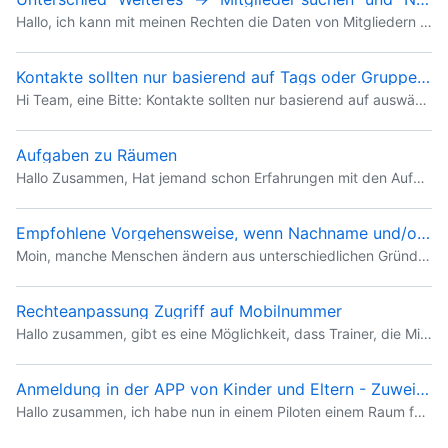
Hallo, ich kann mit meinen Rechten die Daten von Mitgliedern unter "Weiteres" → "Mitglieder suchen" einsehen. Welche Mitglieder sind das? Alle, die auch in unserer Campai-Datenbank gelistet sind? Ode
Kontakte sollten nur basierend auf Tags oder Gruppen synchronisiert werden
Hi Team, eine Bitte: Kontakte sollten nur basierend auf auswählbaren Tags ins Portal synchronisiert werden. Wir haben dort Lieferanten, Sponsoren, ... und natürlich auf Helfer. Wollen aber nur die Hel
Aufgaben zu Räumen
Hallo Zusammen, Hat jemand schon Erfahrungen mit den Aufgaben in Räumen? Kann es sein, dass Aufgaben mit einem Fälligkeits-Zeitpunkt verschwindet, auch wenn sie noch nicht von jemanden Angenommen wur
Empfohlene Vorgehensweise, wenn Nachname und/oder Email-Adresse geändert werden sollen
Moin, manche Menschen ändern aus unterschiedlichen Gründen ihren Nachnamen und/oder ihre Email-Adresse. Was ist die von Campai empfohlene Vorgehensweise und Reihenfolge, diese Änderungen in der App
Rechteanpassung Zugriff auf Mobilnummer
Hallo zusammen, gibt es eine Möglichkeit, dass Trainer, die Mitglieder in Räumen sind, Zugriff auf die Telefonnummern der Mitglieder erhalten durch die Anpassung der Mitgliederrechte ohne dass ich Sie
Anmeldung in der APP von Kinder und Eltern - Zuweisung von Räumen
Hallo zusammen, ich habe nun in einem Piloten einem Raum für Kinder angelegt, bei denen auch alternative Kontakte hinterlegt sind. Die Synchronisierung wurde angestoßen. Die ersten Eltern haben berei