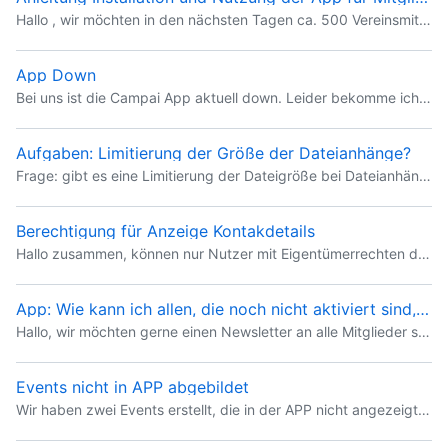
Hallo , wir möchten in den nächsten Tagen ca. 500 Vereinsmitglieder zur Nutzung der Campai-App einladen. Gibt es eine Schritt- für Schritt Anleitung für Mitglieder, was sie als erstes für die Nutzung
App Down
Bei uns ist die Campai App aktuell down. Leider bekomme ich auch beim Support wenn ich ein Ticket erstellen möchte nur eine weiße Seite…
Aufgaben: Limitierung der Größe der Dateianhänge?
Frage: gibt es eine Limitierung der Dateigröße bei Dateianhängen von Aufgaben? Wie groß ist die? Ich konnte Dateien mit Größen von weniger als 10 MB anhängen, aber keine Datei mit einer Größe von 25 M
Berechtigung für Anzeige Kontakdetails
Hallo zusammen, können nur Nutzer mit Eigentümerrechten die Kontaktsdetails von Mitgliedern eines Raumes sehen? Oder gibt es die Möglichkeit, über die Berechtigungen die Einicht in die Details zu erm
App: Wie kann ich allen, die noch nicht aktiviert sind, Einladungsmail noch mal zuschicken?
Hallo, wir möchten gerne einen Newsletter an alle Mitglieder senden mit der Bitte, sich im Portal anzumelden (falls noch nicht geschehen). Dafür müsste ich ja direkt nach dieser Rundmail allen Mitgli
Events nicht in APP abgebildet
Wir haben zwei Events erstellt, die in der APP nicht angezeigt werden. Die Angebote sind in der APP aktiviert und ich habe eingestellt "EventsErmöglicht es Benutzern, Events und Kurse innerhalb der Ap