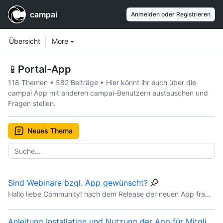
campai
Anmelden oder Registrieren
Workspace navigation
Workspace items
Übersicht
More
📱
Portal-App
118 Themen
•
582 Beiträge
•
Hier könnt ihr euch über die
campai App mit anderen campai-Benutzern austauschen und
Fragen stellen.
Neues Thema
Sind Webinare bzgl. App gewünscht?
Hallo liebe Community! nach dem Release der neuen App fragen wir, ob Webinare gewünscht sind? Bevor ihr antwortet, probiert die App bitte mal selbst aus, weil vielleicht ist dann schon alles klar. E
Anleitung Installation und Nutzung der App für Mitglieder