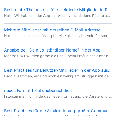
Bestimmte Themen nur für selektierte Mitglieder in Räumen zugänglich machen?
Hallo, Wir haben in der App testweise verschiedene Räume angelegt, die jeweils verschiedene Themen beinhalten. Jetzt erscheinen jedoch Mitglieder, die wir in den Raum einladen, automatisch in allen T
Mehrere Mitglieder mit derselben E-Mail-Adresse
Hallo, ich suche eine Lösung für eine alleinerziehende Person, die zwei Kinder in unserem Verein hat. Jedes Kind hat als E-Mail-Adresse die E-Mail-Adresse dieser Person hinterlegt. Jetzt ist es so, da
Angabe bei "Dein vollständiger Name" in der App
Mahlzeit, wir würden gerne die Logik beim Profil eines einzelnen Users verstehen. Zunächst legt man sich einen neuen Account an und es wird dann irgendwie aus der angegebenen E-Mail-Adresse ein pro-
Best Practises für Benutzer/Mitglieder in der App aus administrativer Sicht
Hallo zusammen, wir sind noch ein wenig am Struggeln mit dem Umgang für unsere Members, die auch einen Benutzer (=administrativen) Zugang haben, was bei uns nach Stand der Dinge zwischen 20 und 120 P
neues Format total unübersichtlich
hi zusammen, ich finde das neuen format und die Darstellung total unübersichtlich und ich vermisse 'Bridges' vom Alten zum Neuen. Banales Beispiel . ich muss die Rechnungen von Campai ausdrucken
Best Practises für die Strukturierung großer Communities / Diskussion erwünscht/erhofft