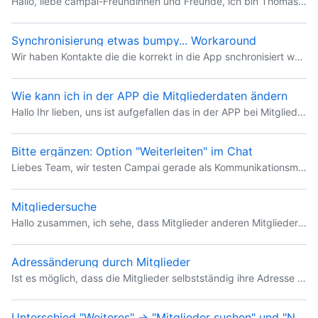
Hallo, liebe campai-Freundinnen und Freunde, ich bin Thomas und leite für Metality e.V. den geplanten Umzug unserer Vereinssoftware auf campai. Über uns: Der Verein Metality ist gemeinnützig und wi
Synchronisierung etwas bumpy... Workaround
Wir haben Kontakte die die korrekt in die App snchronisiert wurden (Über eine gespeicherte Ansicht) Zusätzlich haben die Personen noch einen Tag um sie in einen speziellen Raum zu synchronisieren. Da
Wie kann ich in der APP die Mitgliederdaten ändern
Hallo Ihr lieben, uns ist aufgefallen das in der APP bei Mitglieder Suche auch die Adressen der Mitglieder angezeigt werden. Wie sieht das Datenschutzmäßig aus. Es ist jemanden von unseren Mitgliedern
Bitte ergänzen: Option "Weiterleiten" im Chat
Liebes Team, wir testen Campai gerade als Kommunikationsmittel in unserem Verein (kleine Testuser-Gruppe). In der App vermisse ich die Möglichkeit, Inhalte oder Nachrichten aus einem Chat an andere we
Mitgliedersuche
Hallo zusammen, ich sehe, dass Mitglieder anderen Mitgliedern Chatnachrichten schicken können. Aber wie können sie diese finden? Gibt es eine allgemeine Mitgliedersuche? Liebe Grüße Constanze
Adressänderung durch Mitglieder
Ist es möglich, dass die Mitglieder selbstständig ihre Adresse ändern können?
Unterschied "Weiteres" -> "Mitglieder suchen" und "Nach Namen suchen" in "Neuer Direktchat"