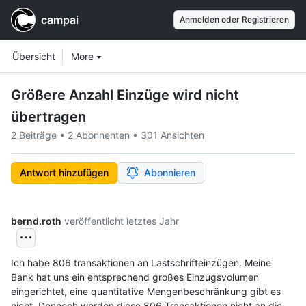
campai
Anmelden oder Registrieren
Workspace navigation
Workspace items
Übersicht
More
Größere Anzahl Einzüge wird nicht
übertragen
2 Beiträge
•
2 Abonnenten
•
301 Ansichten
Antwort hinzufügen
Abonnieren
bernd.roth
veröffentlicht
letztes Jahr
Ich habe 806 transaktionen an Lastschrifteinzügen. Meine 
Bank hat uns ein entsprechend großes Einzugsvolumen 
eingerichtet, eine quantitative Mengenbeschränkung gibt es 
nicht. Dennoch werden diese 806 Transaktionen nicht an die 