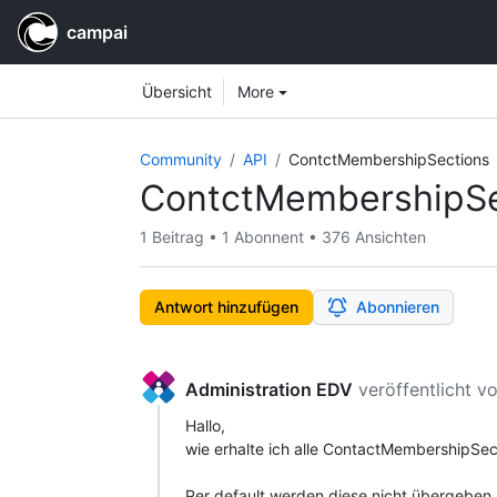
campai
Workspace navigation
Workspace items
Übersicht
More
Community
API
ContctMembershipSections
ContctMembershipSe
1 Beitrag
•
1 Abonnent
•
376 Ansichten
Antwort hinzufügen
Abonnieren
Administration EDV
veröffentlicht
vo
Hallo,
wie erhalte ich alle ContactMembershipSect
Per default werden diese nicht übergeben.