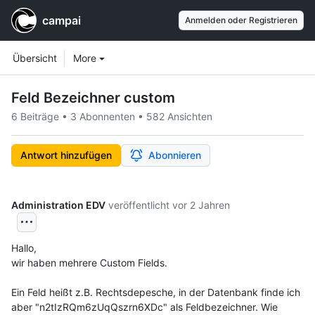
campai
Anmelden oder Registrieren
Workspace navigation
Workspace items
Übersicht
More
Feld Bezeichner custom
6 Beiträge
•
3 Abonnenten
•
582 Ansichten
Antwort hinzufügen
Abonnieren
Administration EDV
veröffentlicht
vor 2 Jahren
Hallo,
wir haben mehrere Custom Fields.
Ein Feld heißt z.B. Rechtsdepesche, in der Datenbank finde ich 
aber "n2tIzRQm6zUqQszrn6XDc" als Feldbezeichner. Wie 