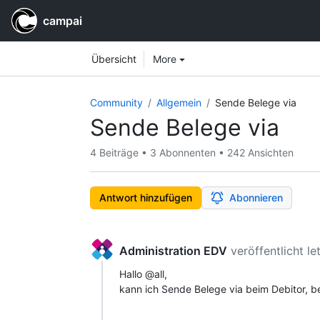
campai
Workspace navigation
Workspace items
Übersicht
More
Community
Allgemein
Sende Belege via
Sende Belege via
4 Beiträge
•
3 Abonnenten
•
242 Ansichten
Antwort hinzufügen
Abonnieren
Administration EDV
veröffentlicht
le
Hallo @all,
kann ich Sende Belege via beim Debitor, be